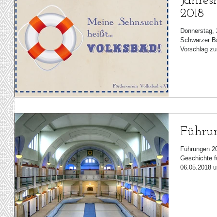
Jahre
2018
Donnerstag, 
Schwarzer Bä
Vorschlag zu
Führu
Führungen 2018 (von unserem Kooperat
Geschichte fü